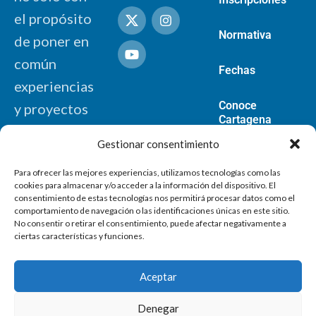
el propósito
Normativa
de poner en
común
Fechas
experiencias
Conoce
y proyectos
Cartagena
innovadores,
Gestionar consentimiento
sino de
Para ofrecer las mejores experiencias, utilizamos tecnologías como las
contribuir,
cookies para almacenar y/o acceder a la información del dispositivo. El
mediante
consentimiento de estas tecnologías nos permitirá procesar datos como el
comportamiento de navegación o las identificaciones únicas en este sitio.
nuevas
No consentir o retirar el consentimiento, puede afectar negativamente a
ciertas características y funciones.
propuestas, a
la
Aceptar
consecución
Denegar
de los