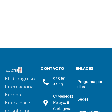
CONTACTO
ENLACES
El I Congreso
968 50
Programa por
53 13
Internacional
días
Europa
C/Menédez
Sedes
Educa nace
Pelayo, 8
Cartagena
no solo con
Inscripciones