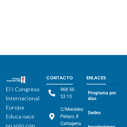
CONTACTO
ENLACES
El I Congreso
968 50
Programa por
53 13
Internacional
días
Europa
C/Menédez
Sedes
Educa nace
Pelayo, 8
Cartagena
no solo con
Inscripciones