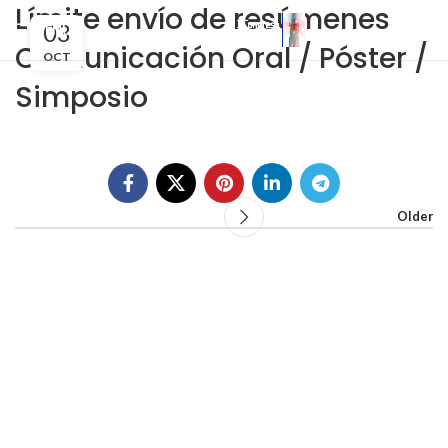
Límite envío de resúmenes
03
MENU
Comunicación Oral / Póster /
OCT
Simposio
Older