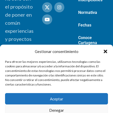
el propósito
Normativa
de poner en
común
Fechas
experiencias
Conoce
y proyectos
Cartagena
innovadores,
Gestionar consentimiento
sino de
Para ofrecer las mejores experiencias, utilizamos tecnologías como las
contribuir,
cookies para almacenar y/o acceder a la información del dispositivo. El
mediante
consentimiento de estas tecnologías nos permitirá procesar datos como el
comportamiento de navegación o las identificaciones únicas en este sitio.
nuevas
No consentir o retirar el consentimiento, puede afectar negativamente a
ciertas características y funciones.
propuestas, a
la
Aceptar
consecución
Denegar
de los