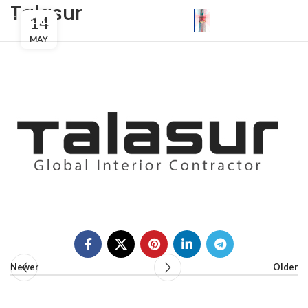
Talasur
14
MENU
MAY
Newer
Older