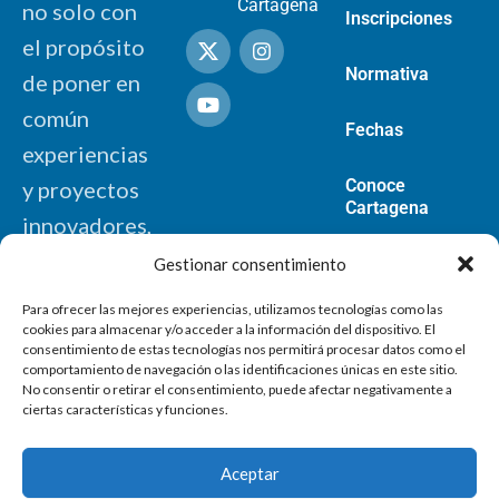
Cartagena
no solo con
Inscripciones
el propósito
Normativa
de poner en
común
Fechas
experiencias
Conoce
y proyectos
Cartagena
innovadores,
sino de
Gestionar consentimiento
contribuir,
Para ofrecer las mejores experiencias, utilizamos tecnologías como las
mediante
cookies para almacenar y/o acceder a la información del dispositivo. El
consentimiento de estas tecnologías nos permitirá procesar datos como el
nuevas
comportamiento de navegación o las identificaciones únicas en este sitio.
No consentir o retirar el consentimiento, puede afectar negativamente a
propuestas, a
ciertas características y funciones.
la
consecución
Aceptar