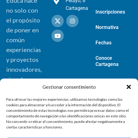
Educa nace
Pelayo, 8
Cartagena
no solo con
Inscripciones
el propósito
Normativa
de poner en
común
Fechas
experiencias
Conoce
y proyectos
Cartagena
innovadores,
sino de
Gestionar consentimiento
contribuir,
mediante
Para ofrecer las mejores experiencias, utilizamos tecnologías como las
cookies para almacenar y/o acceder a la información del dispositivo. El
nuevas
consentimiento de estas tecnologías nos permitirá procesar datos como el
comportamiento de navegación o las identificaciones únicas en este sitio.
propuestas, a
No consentir o retirar el consentimiento, puede afectar negativamente a
la
ciertas características y funciones.