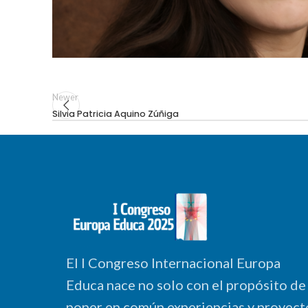
Newer
Silvia Patricia Aquino Zúñiga
El I Congreso Internacional Europa
Educa nace no solo con el propósito de
poner en común experiencias y proyect