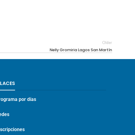
Older
Nelly Gromiria Lagos San Martín
NLACES
rograma por días
edes
nscripciones