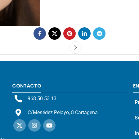
CONTACTO
E
968 50 53 13
P
C/Menédez Pelayo, 8 Cartagena
S
I
os